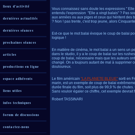
lieux d'activité
Vous connaissez sans doute les expressions " Elle 
entendu l'expression "Elle a vingt balais" ? Pas sou
aux années ou aux piges et ceux qui héritent des ba
dernières actualités
? Non ! pas trente, c'est trop jeune, alors Cinquant
dernières séances
Est-ce que le mot balai évoque le coup de balai pour
logique !
prochaines séances
En matière de cinéma, le mot balai a un sens un pe
dans le studio, il y a le coup de balai sur les rus
articles
coup de balai, nécessaire mais que les auteurs ont
changé. On a toujours autant de mal à supprimer ce
productions en ligne
douloureux.
espace adhérents
Le film américain
"LA PLANETE BLEUE"
sorti en F
marin, est un exemple de coup de balai extrêmeme
durée finale du film, soit plus de 99,9 % de chutes.
liens utiles
Sans vouloir égaler ce chiffre, cet exemple devrait 
Robert TASSINARI
infos techniques
forum de discussions
contactez-nous