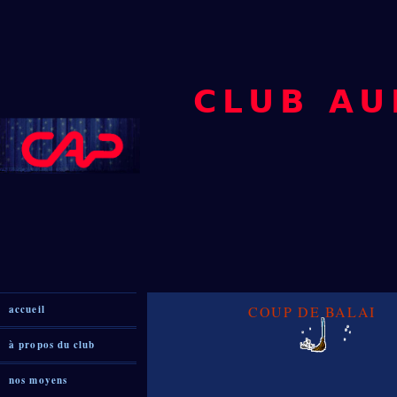
CLUB AU
COUP DE BALAI
accueil
à propos du club
nos moyens